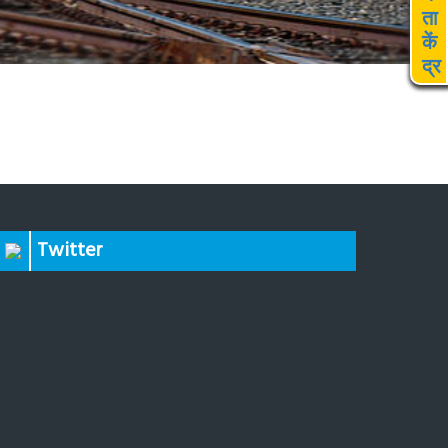
ता
कें
द्र
Twitter