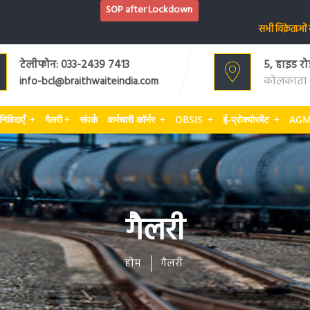
SOP after Lockdown
सभी विक्रेताओं से अनु
टेलीफोन: 033-2439 7413
5, हाइड रो
कोलकाता 
info-bcl@braithwaiteindia.com
निविदाएँ
+
गैलरी
+
संपर्क
कर्मचारी कॉर्नर
+
OBSIS
+
ई-प्रोक्योरमेंट
+
AGM
गैलरी
होम
गैलरी