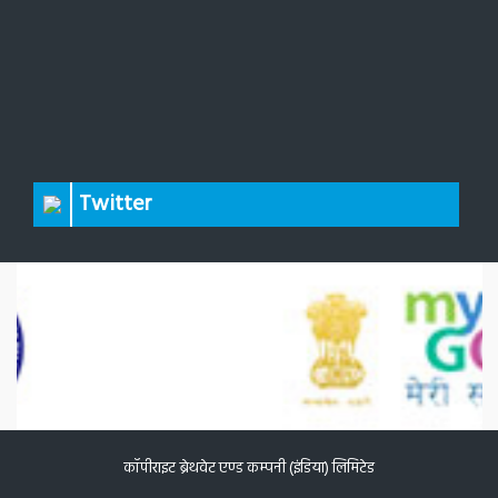
Twitter
कॉपीराइट ब्रेथवेट एण्ड कम्पनी (इंडिया) लिमिटेड