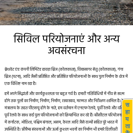
सिविल परियोजनाएं और अन्य
अवसंरचना
ब्रेथवेट एंड कंपनी लिमिटेड हावड़ा ब्रिज (कोलकाता), विद्यासागर सेतु (कोलकाता), गंगा
ब्रिज (पटना), आदि जैसी प्रतिष्ठित और प्रतिष्ठित परियोजनाओं के साथ पुल निर्माण के क्षेत्र में
एक विशिष्ट नाम रहा है।
हमें अपने सिद्धांतों और कार्यकुशलता पर बहुत गर्व है। हमारी गतिविधियों में नींव से खत्म
होने तक पुलों का निर्माण, निर्माण, निर्माण, रखरखाव, मरम्मत और निरीक्षण शामिल है। रेल
स
मंत्रालय के तहत पीएसयू होने के नाते, हम वर्तमान में एनएफ रेलवे, पूर्वी रेलवे और दक्षिण
हा
पूर्व रेलवे के साथ कई पुल परियोजनाओं को क्रियान्वित कर रहे हैं। बीसीएल परियोजनाओं
य
में कर्नाटक, ओडिशा, पश्चिम बंगाल, असम, केरल आदि जैसे राज्यों सहित पूरे भारत में
ता
उपस्थिति है। प्रीफ़ैब संरचनाओं और ऊर्जा कुशल भवनों का निर्माण भी हमारे डिलीवरी