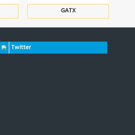
ें शामिल कर लिया गया। वर्ष 1960 में ब्रेथवेट के, हुगली
GATX
 एंगस वर्क्स का सेटअप क्रेन, फाउंड्री उत्पादों, मशीनरी घटकों
किया गया।
िटेड को 1 दिसंबर 1976 को भारत सरकार के पूर्ण स्वामित्व
ें पंजीकृत और निगमित किया गया ।आज कंपनी की तीन
Twitter
 कोलकता में, क्लाइव वर्क्स और विक्टोरिया वर्क्स एवं
ाम से स्थित हैं। 6 अगस्त, 2010 से कम्पनी का प्रशासनिक
वारा ले लिया गया ।
Read More...