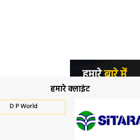
हमारे
बारे में
हमारे क्लाइंट
ब्रेथवेट की स्थापना 1913 म
कम्पनी इंजीनियर्स लिमिट
D P World
रेलवे के लिए वैगनों के नि
से की।
इस बीच 28 फरवरी, 1930 क