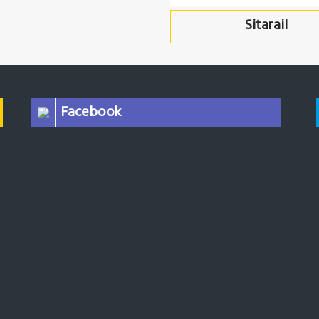
रूप में तत्कालीन बंगाल म
Sitarail
जिले के भद्रेश्वर में स्थित
आदि के निर्माण के लिए 
ब्रेथवेट एण्ड कम्पनी लिम
वाली उपक्रम के रूप म
Facebook
इकाइयाँ पश्चिम बंगाल के
हुगली में, एंगस वर्क्स न
नियंत्रण, रेल मंत्रालय द्