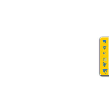
स
हा
य
ता
कें
द्र