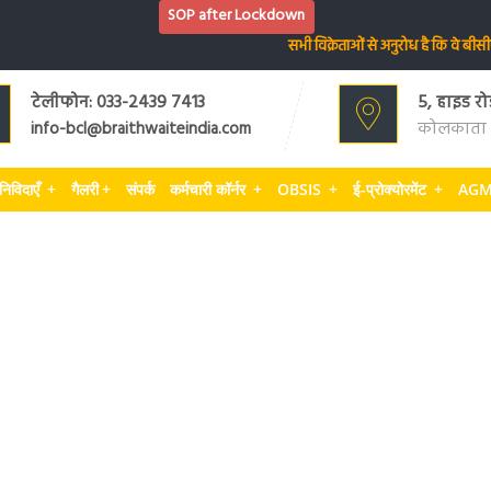
SOP after Lockdown
सभी विक्रेताओं से अनुरोध है कि वे बीसीएल म
टेलीफोन: 033-2439 7413
5, हाइड रो
कोलकाता 
info-bcl@braithwaiteindia.com
निविदाएँ
+
गैलरी
+
संपर्क
कर्मचारी कॉर्नर
+
OBSIS
+
ई-प्रोक्योरमेंट
+
AGM